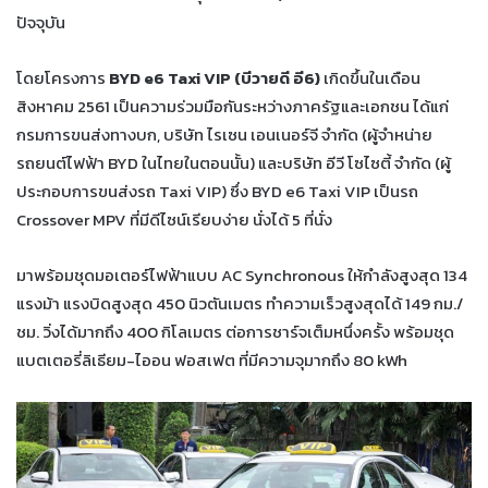
ปัจจุบัน
โดยโครงการ
BYD e6 Taxi VIP (บีวายดี อี6)
เกิดขึ้นในเดือน
สิงหาคม 2561 เป็นความร่วมมือกันระหว่างภาครัฐและเอกชน ได้แก่
กรมการขนส่งทางบก, บริษัท ไรเซน เอนเนอร์จี จำกัด (ผู้จำหน่าย
รถยนต์ไฟฟ้า BYD ในไทยในตอนนั้น) และบริษัท อีวี โซไซตี้ จำกัด (ผู้
ประกอบการขนส่งรถ Taxi VIP) ซึ่ง BYD e6 Taxi VIP เป็นรถ
Crossover MPV ที่มีดีไซน์เรียบง่าย นั่งได้ 5 ที่นั่ง
มาพร้อมชุดมอเตอร์ไฟฟ้าแบบ AC Synchronous ให้กำลังสูงสุด 134
แรงม้า แรงบิดสูงสุด 450 นิวตันเมตร ทำความเร็วสูงสุดได้ 149 กม./
ชม. วิ่งได้มากถึง 400 กิโลเมตร ต่อการชาร์จเต็มหนึ่งครั้ง พร้อมชุด
แบตเตอรี่ลิเธียม-ไออน ฟอสเฟต ที่มีความจุมากถึง 80 kWh