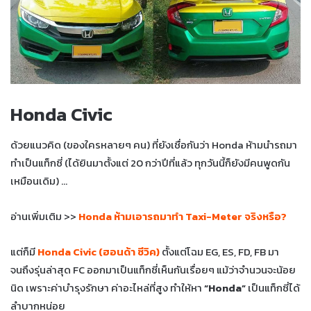
Honda Civic
ด้วยแนวคิด (ของใครหลายๆ คน) ที่ยังเชื่อกันว่า Honda ห้ามนำรถมา
ทำเป็นแท็กซี่ (ได้ยินมาตั้งแต่ 20 กว่าปีที่แล้ว ทุกวันนี้ก็ยังมีคนพูดกัน
เหมือนเดิม) …
อ่านเพิ่มเติม >>
Honda ห้ามเอารถมาทำ Taxi-Meter จริงหรือ?
แต่ก็มี
Honda Civic (ฮอนด้า ซีวิค)
ตั้งแต่โฉม EG, ES, FD, FB มา
จนถึงรุ่นล่าสุด FC ออกมาเป็นแท็กซี่เห็นกันเรื่อยๆ แม้ว่าจำนวนจะน้อย
นิด เพราะค่าบำรุงรักษา ค่าอะไหล่ที่สูง ทำให้หา
“Honda”
เป็นแท็กซี่ได้
ลำบากหน่อย