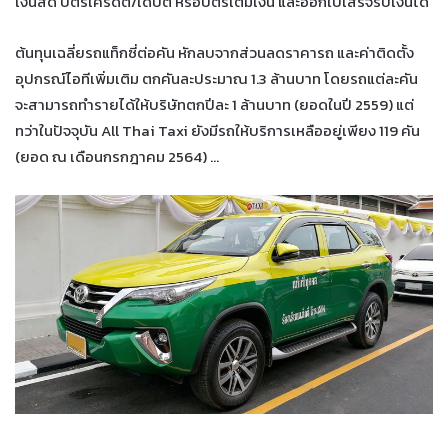
เงินสด บัตรเครดิต/เดบิต หรือบัตรเติมเงิน และออกใบเสร็จรับเงินได้
ต้นทุนเฉลี่ยรถแท็กซี่ต่อคัน หักลบจากส่วนลดราคารถ และค่าติดตั้ง
อุปกรณ์ไอทีเพิ่มเติม ตกคันละประมาณ 1.3 ล้านบาท โดยรถแต่ละคัน
จะสามารถทำรายได้ให้บริษัทตกปีละ 1 ล้านบาท (ยอดในปี 2559) แต่
ทว่าในปัจจุบัน All Thai Taxi ยังมีรถให้บริการเหลืออยู่เพียง 119 คัน
(ยอด ณ เดือนกรกฎาคม 2564) …