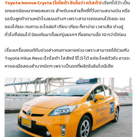
Toyota Innova Crysta (โตโยต้า อินโนว่า คริสต้า)
เรียกได้ว่า เป็น
รถยอดนิยมมากพอสมควร สำหรับเหล่าแท็กซี่ที่วิ่งตามสนามบิน หรือ
รอรับลูกค้าตามหน้าโรงแรมต่างๆ เพราะสามารถขนคนได้เยอะ ขน
ของได้แยะ ทนทาน อะไหล่แท้ เทียบ เทียม ก็หาง่าย เวลาเสีย ช่างอู่
ทั่วไปก็ซ่อมได้ นิยมกันมาตั้งแต่รุ่นแรกๆ ที่ออกมาเมื่อ 10 กว่าปีก่อน
เรื่องเครื่องยนต์กับช่วงล่างทนทานหายห่วง เพราะสามารถใช้ร่วมกับ
Toyota Hilux Revo (โตโยต้า ไฮลักซ์ รีโว่) ได้ แต่อะไหล่ตัวถัง อาจจะ
หาของมือสองลำบากนิดๆ เพราะเป็นรถที่ผลิตในอินโดนีเซีย