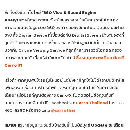
อีกทั้งยังมีเทคโนโลยี
“360 View & Sound Engine
Analysis”
เลือกชมรถยนต์เสมือนจริงออนไลน์รายแรกในไทย ทั้ง
ภาพและเสียงในรูปแบบ 360 องศา รวมถึงมีเทคโนโลยีสนับสนุนฝ่าย
ขาย ทั้ง Digital Device ที่เชื่อมต่อกับ Digital Screen นำเสนอสิ่งที่
ลูกค้าต้องการ และจัดการเรื่องเอกสารให้กับลูกค้าให้ตั้งแต่ต้นจนจบ
บวกกับ Online Viewing Service ที่ลูกค้าสามารถวิดีโอคอล ตรวจ
สภาพรถยนต์คันที่สนใจได้แบบเรียลไทม์
ซื้อรถคุณภาพเยี่ยม ต้องที่
Carro สิ!
หรือถ้าหากคุณสนใจรถรุ่นไหนอยู่ แต่ยังหาที่ถูกใจไม่ได้ เรายินดีหาให้!
เพียงกรอกชื่อ-เบอร์โทรศัพท์ และรถที่คุณสนใจ ไว้ที่
“รับการแจ้ง
เตือน”
เมื่อมีรถที่คุณต้องการ Carro จะรีบติดต่อไปยังคุณทันที
สอบถามรายละเอียดได้ที่ Facebook ->
Carro Thailand
โทร. 02-
460-9380 หรือทาง Line
@carrothai
หมายเหตุ :
*ข้อมูล 10 อันดับข้างต้นนี้ เป็นข้อมูลที่
Update ณ เดือน