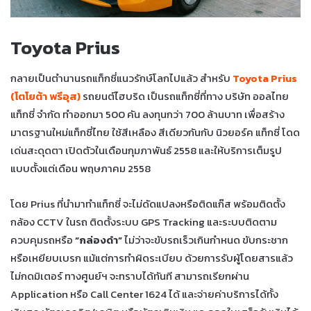
Toyota Prius
กลายเป็นตำนานรถแท็กซี่แนวรักษ์โลกไปแล้ว สำหรับ
Toyota Prius
(โตโยต้า พรีอุส)
รถยนต์ไฮบริด เป็นรถแท็กซี่ที่ทาง บริษัท ออลไทย
แท็กซี่ จำกัด ทำออกมา 500 คัน ลงทุนกว่า 700 ล้านบาท เพื่อสร้าง
มาตรฐานใหม่แท็กซี่ไทย ใช้สีเหลือง สีเดียวกันกับ นิวยอร์ค แท็กซี่ โดด
เด่นสะดุดตา เปิดตัวในเดือนกุมภาพันธ์ 2558 และให้บริการเต็มรูป
แบบตั้งแต่เดือน พฤษภาคม 2558
โดย Prius ที่นำมาทำแท็กซี่ จะไม่ดัดแปลงหรือติดแก๊ส พร้อมติดตั้ง
กล้อง CCTV ในรถ ติดตั้งระบบ GPS Tracking และระบบติดตาม
ควบคุมรถหรือ
“กล่องดำ”
ไม่ว่าจะขับรถเร็วเกินกำหนด ขับกระชาก
หรือเหยียบเบรก แม้แต่การทำผิดระเบียบ ด้วยการรับผู้โดยสารแล้ว
ไม่กดมิเตอร์ ทางศูนย์ฯ จะทราบได้ทันที สามารถเรียกผ่าน
Application หรือ Call Center 1624 ได้ และจ่ายค่าบริการได้ทั้ง