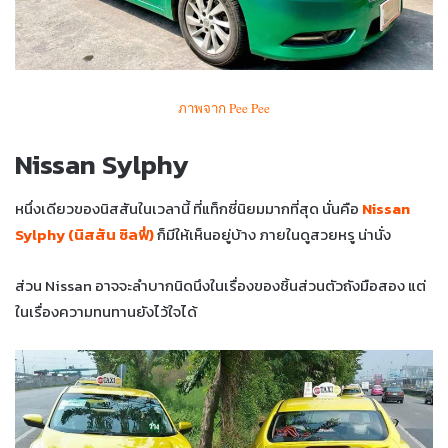
ภาพจาก Pee Pee
Nissan Sylphy
หนึ่งเดียวของนิสสันในเวลานี้ ที่แท็กซี่นิยมมากที่สุด นั่นคือ
Nissan
Sylphy (นิสสัน ซิลฟี่)
ก็มีให้เห็นอยู่บ้าง ภายในดูสวยหรู น่านั่ง
ส่วน Nissan อาจจะลำบากนิดนึงในเรื่องของชิ้นส่วนตัวถังมือสอง แต่
ในเรื่องความทนทานยังไว้ใจได้