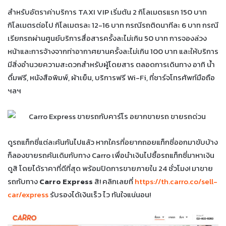
สำหรับอัตราค่าบริการ TAXI VIP เริ่มต้น 2 กิโลเมตรแรก 150 บาท
กิโลเมตรต่อไป กิโลเมตรละ 12-16 บาท กรณีรถติดนาทีละ 6 บาท กรณี
เรียกรถผ่านศูนย์บริการสื่อสารครั้งละไม่เกิน 50 บาท การจองล่วง
หน้าและการจ้างจากท่าอากาศยานครั้งละไม่เกิน 100 บาท และให้บริการ
มีสิ่งอำนวยความสะดวกสำหรับผู้โดยสาร ตลอดการเดินทาง อาทิ น้ำ
ดื่มฟรี, หนังสือพิมพ์, ผ้าเย็น, บริการฟรี Wi-Fi, ที่ชาร์จโทรศัพท์มือถือ
ฯลฯ
ดูรถแท็กซี่แต่ละคันกันไปแล้ว หากใครที่อยากถอยแท็กซี่ออกมาขับบ้าง
ก็ลองขายรถคันเดิมกับทาง Carro เพื่อนำเงินไปซื้อรถแท็กซี่มาหาเงิน
ดูสิ โดยได้ราคาที่ดีที่สุด พร้อมปิดการขายภายใน 24 ชั่วโมง! มาขาย
รถกับทาง
Carro Express
สิ! คลิกเลยที่
https://th.carro.co/sell-
car/express
รับรองได้เงินเร็ว ไว ทันใจแน่นอน!