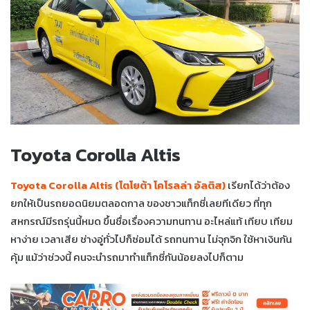
Toyota Corolla Altis
Toyota Corolla Altis (โตโยต้า โคโรลล่า อัลติส)
เรียกได้ว่าต้อง
ยกให้เป็นรถยอดนิยมตลอดกาล ของชาวแท็กซี่เลยทีเดียว ที่ทุก
สหกรณ์มีรถรุ่นนี้หมด ขึ้นชื่อเรื่องความทนทาน อะไหล่แท้ เทียบ เทียม
หาง่าย เวลาเสีย ช่างอู่ทั่วไปก็ซ่อมได้ รถทนทาน ไม่จุกจิก ใช้หาเงินกัน
คุ้ม แม้ว่าช่วงนี้ คนจะนำรถมาทำแท็กซี่กันน้อยลงไปก็ตาม