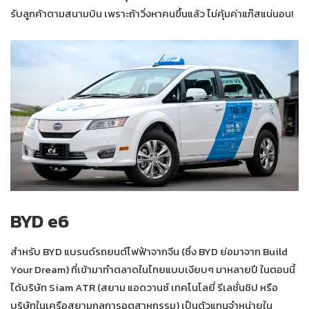
รับลูกค้าตามสนามบิน เพราะถ้าวิ่งหาคนขึ้นแล้ว ไม่คุ้มค่าแก๊สแน่นอน!
BYD e6
สำหรับ BYD แบรนด์รถยนต์ไฟฟ้าจากจีน (ซึ่ง BYD ย่อมาจาก Build
Your Dream) ที่เข้ามาทำตลาดในไทยแบบเงียบๆ มาหลายปี ในตอนนี้
ได้บริษัท Siam ATR (สยาม แอดวานซ์ เทคโนโลยี่ รีเลชั่นชิป หรือ
บริษัทในเครือสยามกลการอุตสาหกรรม) เป็นตัวแทนจำหน่ายใน