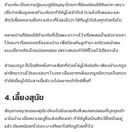
กำมะถัน เป็นความรู้แบบภูมิปัญญาไทยๆ ที่มีคนนิยมใช้กันมาก เพราะ
เชื่อว่ากลิ่นฉุนของกำมะถันจะทำให้งูไม่เข้าใกล้ (รวมไปถึงแมลง และ
สัตว์เลี้อยคลานอื่นๆ) แต่เราก็ไม่แน่ใจว่า ใช้กันงูได้จริงทุกตัวหรือไม่
หลายบ้านก็นิยมใช้กำมะถันที่เป็นผง มาวางไว้ หรือผสมน้ำแล้วราดเอา
ไว้รอบๆ ที่จอดรถหรือรอบบ้าน เพื่อป้องกันงูเข้ามา แต่ช่วงหน้าฝน
แบบนี้อาจต้องโรยบ่อยหน่อย เพราะฝนจะทำให้ที่โรยไว้เจือจางไป
ส่วนมะกรูด ก็เป็นอีกหนึ่งทางเลือกที่ช่วยไล่งูได้เช่นกัน เพียงนำมะกรูด
ผ่าซีกมาวางไว้รอบรอบๆ โรงรถ เนื่องจากกลิ่นมะกรูดมีความเป็นกรด
ทำให้เมื่องูได้รับสารนี้แล้ว จะไม่อยากเข้าใกล้พื้นที่
4. เลี้ยงสุนัข
สัญชาตญาณของสุนัข มักจะไม่นิ่งเฉยกับสิ่งแปลกปลอมที่บุกรุกเข้า
มาในบ้าน เมื่อหมาเจองูก็จะส่งเสียงเห่า ทำให้งูซึ่งเป็นสัตว์ขี้ตกใจอยู่
แล้ว ต้องหนีออกไปเอง บางทีหมาไล่กัดงูด้วยซ้ำไป