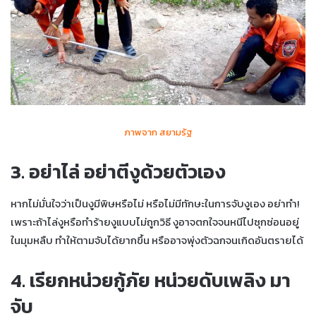
ภาพจาก สยามรัฐ
3. อย่าไล่ อย่าตีงูด้วยตัวเอง
หากไม่มั่นใจว่าเป็นงูมีพิษหรือไม่ หรือไม่มีทักษะในการจับงูเอง อย่าทำ!
เพราะถ้าไล่งูหรือทำร้ายงูแบบไม่ถูกวิธี งูอาจตกใจจนหนีไปซุกซ่อนอยู่
ในมุมหลืบ ทำให้ตามจับได้ยากขึ้น หรืออาจพุ่งตัวฉกจนเกิดอันตรายได้
4. เรียกหน่วยกู้ภัย หน่วยดับเพลิง มา
จับ