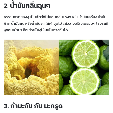
2. น้ำมันกลิ่นฉุนๆ
ธรรามชาติของงู เป็นสัตว์ที่ไม่ชอบกลิ่นแรงๆ เช่น น้ำมันเครื่อง น้ำมัน
ก๊าด น้ำมันสน หรือน้ำมันรถ ใส่ผ้าชุบไว้ แล้ววางบริเวณรอบๆ โรงรถที่
งูชอบเข้ามา ก็จะช่วยไล่งูให้หนีไปทางอื่นได้
3. กำมะถัน กับ มะกรูด