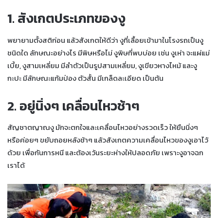
1. สังเกตประเภทของงู
พยายามตั้งสติก่อน แล้วสังเกตให้ดีว่า งูที่เลื้อยเข้ามาในโรงรถเป็นงู
ชนิดใด ลักษณะอย่างไร มีพิษหรือไม่ งูพิษที่พบบ่อย เช่น งูเห่า จะแผ่แม่
เบี้ย, งูสามเหลี่ยม มีลำตัวเป็นรูปสามเหลี่ยม, งูเขียวหางไหม้ และงู
กะปะ มีลักษณะแก้มป่อง ตัวสั้น มีเกล็ดละเอียด เป็นต้น
2. อยู่นิ่งๆ เคลื่อนไหวช้าๆ
สัญชาตญาณงู มักจะตกใจและเคลื่อนไหวอย่างรวดเร็ว ให้ยืนนิ่งๆ
หรือค่อยๆ ขยับถอยหลังช้าๆ แล้วสังเกตความเคลื่อนไหวของงูเอาไว้
ด้วย เพื่อกันการหนี และต้องเว้นระยะห่างให้ปลอดภัย เพราะงูอาจฉก
เราได้