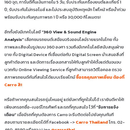
160 จุด, การันตีคืนเงินภายใน 5 วัน, รับประกันเครื่องยนต์และเกียร์ 1
ปี, รับประกันไม่กรอไมล์ และไม่ประสบอุบัติเหตุหนัก ไฟไหม้ หรือน้ำท่วม
พร้อมรับประกันคุณภาพรถ 1 ปี หรือ 30,000 กิโลเมตร!
อีกทั้งยังมีเทคโนโลยี
“360 View & Sound Engine
Analysis”
เลือกชมรถยนต์เสมือนจริงออนไลน์รายแรกในไทย ทั้ง
ภาพและเสียงในรูปแบบ 360 องศา รวมถึงมีเทคโนโลยีสนับสนุนฝ่าย
ขาย ทั้ง Digital Device ที่เชื่อมต่อกับ Digital Screen นำเสนอสิ่งที่
ลูกค้าต้องการ และจัดการเรื่องเอกสารให้กับลูกค้าให้ตั้งแต่ต้นจนจบ
บวกกับ Online Viewing Service ที่ลูกค้าสามารถวิดีโอคอล ตรวจ
สภาพรถยนต์คันที่สนใจได้แบบเรียลไทม์
ซื้อรถคุณภาพเยี่ยม ต้องที่
Carro สิ!
หรือถ้าหากคุณสนใจรถรุ่นไหนอยู่ แต่ยังหาที่ถูกใจไม่ได้ เรายินดีหาให้!
เพียงกรอกชื่อ-เบอร์โทรศัพท์ และรถที่คุณสนใจ ไว้ที่
“รับการแจ้ง
เตือน”
เมื่อมีรถที่คุณต้องการ Carro จะรีบติดต่อไปยังคุณทันที
สอบถามรายละเอียดได้ที่ Facebook ->
Carro Thailand
โทร. 02-
460-9380 หรือทาง Line
@carrothai