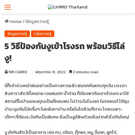
Menu
Home
/
ข้อมูลความรู้
ข้อมูลความรู้
คลังความรู้
5 วิธีป้องกันงูเข้าโรงรถ พร้อมวิธีไล่
งู!
MR.CARRO
พฤษภาคม 31, 2022
2 minutes read
นี่ก็เข้าช่วงหน้าฝนอย่างเป็นทางการแล้ว ฝนตกกันแทบทุกวัน บรรดา
สิงสาราสัตว์ทั้งหลาย เจอฝนตก น้ำท่วม ก็ต้องพากันเอาตัวรอด มาใช้
สถานที่ในบ้านของคุณเป็นที่หลบฝน ไม่ว่าจะในโรงรถ ในรถยนต์ ใต้ถุน
บ้าน มุมต้นไม้ครึ้มๆ ในหลังคาบ้าน หรือในโถส้วมก็ตาม โดยเฉพาะ
เด็กๆ ที่ต้องระวังกันเป็นพิเศษ ยิ่งเป็นงูมีพิษด้วยยิ่งน่ากลัวไปกันใหญ่
งู มักกินสัตว์เป็นอาหาร เช่น กบ, เขียด, ตุ๊กแก, หนู, จิ้งจก, ลูกไก่,