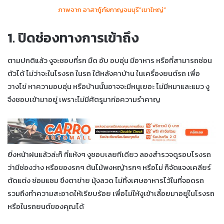
ภาพจาก อาสากู้ภัยกาญจนบุรี”เขาใหญ่”
1. ปิดช่องทางการเข้าถึง
ตามปกติแล้ว งูจะชอบที่รก มืด อับ อบอุ่น มีอาหาร หรือที่สามารถซ่อน
ตัวได้ ไม่ว่าจะในโรงรถ ในรถ ใต้หลังคาบ้าน ในเครื่องยนต์รถ เพื่อ
วางไข่ หาความอบอุ่น หรือบ้านนั้นอาจจะมีหนูเยอะ ไม่มีหมาและแมว งู
จึงชอบเข้ามาอยู่ เพราะไม่มีศัตรูมาก่อความรำคาญ
ยิ่งหน้าฝนแล้วล่ะก็ ที่แห้งๆ งูชอบเลยทีเดียว ลองสำรวจดูรอบโรงรถ
ว่ามีช่องว่าง หรือของรกๆ ต้นไม้พงหญ้ารกๆ หรือไม่ ก็จัดแจงเคลียร์
ตัดแต่ง ซ่อมแซม ขึงตาข่าย มุ้งลวด ไม่ทิ้งเศษอาหารไว้ในที่จอดรถ
รวมถึงทำความสะอาดให้เรียบร้อย เพื่อไม่ให้งูเข้าเลี้อยมาอยู่ในโรงรถ
หรือในรถยนต์ของคุณได้