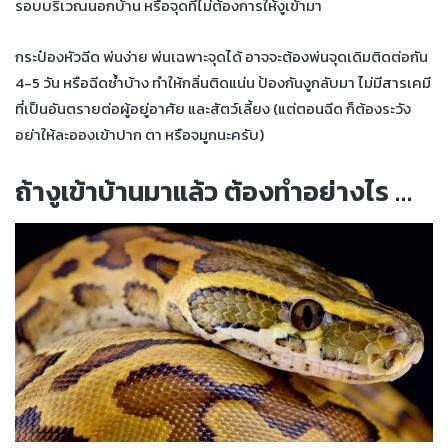
รอบบริเวณนอกบ้าน หรือจุดที่ไม่ต้องการให้งูเข้ามา
กระป๋องหัวฉีด พ่นง่าย พ่นเฉพาะจุดได้ อาจจะต้องพ่นจุดเดิมติดต่อกัน
4-5 วัน หรือฉีดซ้ำบ้าง ทำให้กลิ่นติดแน่น ป้องกันงูกลับมา ไม่มีสารเคมี
ที่เป็นอันตรายต่อผู้อยู่อาศัย และสัตว์เลี้ยง (แต่ตอนฉีด ก็ต้องระวัง
อย่าให้ละอองเข้าปาก ตา หรือจมูกนะครับ)
ถ้างูเข้าบ้านมาแล้ว ต้องทำอย่างไร …