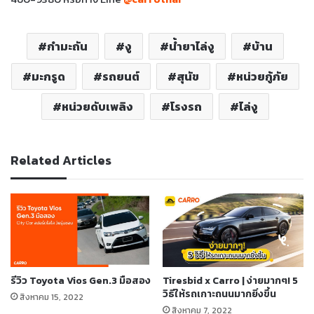
กำมะถัน
งู
น้ำยาไล่งู
บ้าน
มะกรูด
รถยนต์
สุนัข
หน่วยกู้ภัย
หน่วยดับเพลิง
โรงรถ
ไล่งู
Related Articles
รีวิว Toyota Vios Gen.3 มือสอง
Tiresbid x Carro | ง่ายมากๆ! 5
วิธีให้รถเกาะถนนมากยิ่งขึ้น
สิงหาคม 15, 2022
สิงหาคม 7, 2022