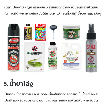
แต่ถ้าเป็นงูตัวใหญ่ๆ หรืองูมีพิษ สุนัขเองก็อาจจะเป็นอันตรายได้เช่น
กัน ทางที่ดี พยายามกันสุนัขให้ห่างเอาไว้ ก่อนที่จะมีผู้เชี่ยวชาญมาจับงู
5. น้ำยาไล่งู
เป็นอีกหนึ่งวิธีที่ง่าย และสะดวก เนื่องในท้องตลาดยุคนี้มีน้ำยาไล่งู ส
เปรย์ไล่งู หรือแบบผงก็มี ออกมาจำหน่ายกันสารพัดยี่ห้อ สำหรับฉีด