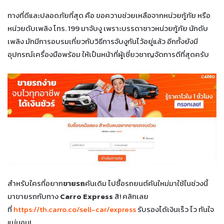
ทางที่ดีและปลอดภัยที่สุด คือ ขอความช่วยเหลือจากหน่วยกู้ภัย หรือ
หน่วยดับเพลิง โทร. 199 มาจับงู เพราะบรรดาชาวหน่วยกู้ภัย นักดับ
เพลิง มักมีการอบรมเกี่ยวกับวิธีการจับงูกันไว้อยู่แล้ว อีกทั้งยังมี
อุปกรณ์เครื่องมือพร้อม ให้เป็นหน้าที่ผู้เชี่ยวชาญจัดการดีที่สุดครับ
สำหรับใครที่อยาก
ขายรถ
คันเดิม ไปซื้อรถยนต์คันใหม่มาใช้ในช่วงนี้
มาขายรถกับทาง
Carro Express
สิ! คลิกเลย
ที่
https://th.carro.co/sell-car/express
รับรองได้เงินเร็ว ไว ทันใจ
แน่นอน!