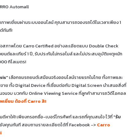
ณภาพเยี่ยมผ่านระบบออนไลน์ คุณสามารถจองรถได้ในเวลาเพียง 1
์ทันที!
ตรวจสภาพโดย Carro Certified อย่างละเอียดแบบ Double Check
งยนต์และเกียร์ 1 ปี, รับประกันไม่กรอไมล์ และไม่ประสบอุบัติเหตุหนัก
000 กิโลเมตร!
sis”
เลือกชมรถยนต์เสมือนจริงออนไลน์รายแรกในไทย ทั้งภาพและ
 ทั้ง Digital Device ที่เชื่อมต่อกับ Digital Screen นำเสนอสิ่งที่
ต่ต้นจนจบ บวกกับ Online Viewing Service ที่ลูกค้าสามารถวิดีโอคอล
เยี่ยม ต้องที่ Carro สิ!
ินดีหาให้! เพียงกรอกชื่อ-เบอร์โทรศัพท์ และรถที่คุณสนใจ ไว้ที่
“รับ
ไปยังคุณทันที สอบถามรายละเอียดได้ที่ Facebook ->
Carro
i