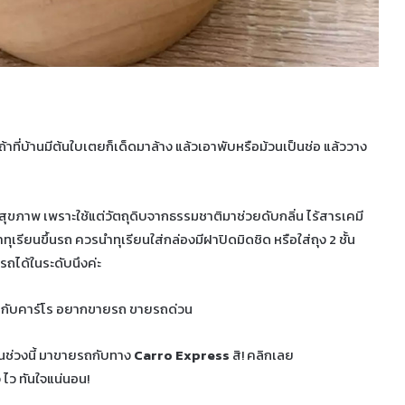
ที่บ้านมีต้นใบเตยก็เด็ดมาล้าง แล้วเอาพับหรือม้วนเป็นช่อ แล้ววาง
ละสุขภาพ เพราะใช้แต่วัตถุดิบจากธรรมชาติมาช่วยดับกลิ่น ไร้สารเคมี
ุเรียนขึ้นรถ ควรนำทุเรียนใส่กล่องมีฝาปิดมิดชิด หรือใส่ถุง 2 ชั้น
รถได้ในระดับนึงค่ะ
ในช่วงนี้ มาขายรถกับทาง
Carro Express
สิ! คลิกเลย
ว ไว ทันใจแน่นอน!