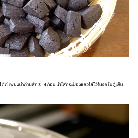
นได้ดี เพียงนำถ่านสัก 3-4 ก้อน นำใส่กระป๋องแล้วใส่ไว้ในรถ ในตู้เย็น