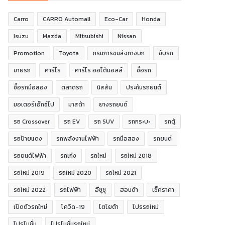
Carro
CARRO Automall
Eco-Car
Honda
Isuzu
Mazda
Mitsubishi
Nissan
Promotion
Toyota
กรมการขนส่งทางบก
ขับรถ
ขายรถ
คาร์โร
คาร์โร ออโต้มอลล์
ซื้อรถ
ซื้อรถมือสอง
ตลาดรถ
นิสสัน
ประกันรถยนต์
มอเตอร์เอ็กซ์โป
มาสด้า
ยางรถยนต์
รถ Crossover
รถ EV
รถ SUV
รถกระบะ
รถตู้
รถป้ายแดง
รถพลังงานไฟฟ้า
รถมือสอง
รถยนต์
รถยนต์ไฟฟ้า
รถเก๋ง
รถใหม่
รถใหม่ 2018
รถใหม่ 2019
รถใหม่ 2020
รถใหม่ 2021
รถใหม่ 2022
รถไฟฟ้า
อีซูซุ
ฮอนด้า
เช็คราคา
เปิดตัวรถใหม่
โควิด-19
โตโยต้า
โปรรถใหม่
โปรโมชั่น
โปรโมชั่นรถใหม่