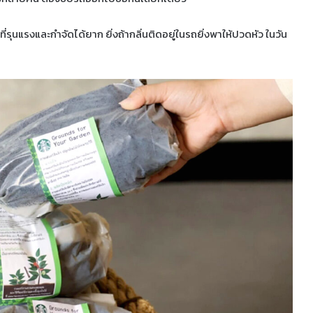
ี่รุนแรงและกำจัดได้ยาก ยิ่งถ้ากลิ่นติดอยู่ในรถยิ่งพาให้ปวดหัว ในวัน