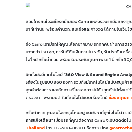
ส่วนใครสนใจจะซื้อรถมือสอง Carro แหล่งรวมรถมือสองคุ
นาทีเท่านั้น! พร้อมคำนวณสินเชื่อและค่างวด ได้ภายในเว็บไซต
ซึ่ง Carro เรามีรถให้คุณเลือกมากมาย รถทุกคันผ่านการ
มากกว่า 160 จุด, การันตีคืนเงินภายใน 5 วัน, รับประกันเครื่อ
ไฟไหม้ หรือน้ำท่วม พร้อมรับประกันคุณภาพรถ 1 ปี หรือ 30,
อีกทั้งยังมีเทคโนโลยี
“360 View & Sound Engine Analy
เสียงในรูปแบบ 360 องศา รวมถึงมีเทคโนโลยีสนับสนุนฝ่ายขาย
ลูกค้าต้องการ และจัดการเรื่องเอกสารให้กับลูกค้าให้ตั้งแ
ตรวจสภาพรถยนต์คันที่สนใจได้แบบเรียลไทม์
ซื้อรถคุณภาพ
หรือถ้าหากคุณสนใจรถรุ่นไหนอยู่ แต่ยังหาที่ถูกใจไม่ได้ เราย
การแจ้งเตือน”
เมื่อมีรถที่คุณต้องการ Carro จะรีบติดต่อ
Thailand
โทร. 02-508-8690 หรือทาง Line
@carrotha