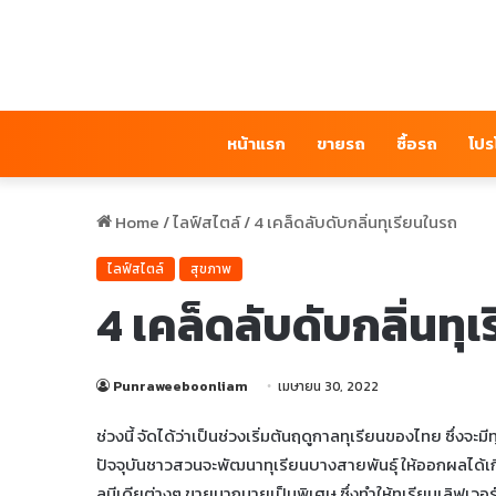
หน้าแรก
ขายรถ
ซื้อรถ
โปร
Home
/
ไลฟ์สไตล์
/
4 เคล็ดลับดับกลิ่นทุเรียนในรถ
ไลฟ์สไตล์
สุขภาพ
4 เคล็ดลับดับกลิ่นทุ
Punraweeboonliam
เมษายน 30, 2022
ช่วงนี้ จัดได้ว่าเป็นช่วงเริ่มต้นฤดูกาลทุเรียนของไทย ซึ่งจ
ปัจจุบันชาวสวนจะพัฒนาทุเรียนบางสายพันธุ์ ให้ออกผลได้เกือ
ลมีเดียต่างๆ ขายมากมายเป็นพิเศษ ซึ่งทำให้ทุเรียนเลิฟเว