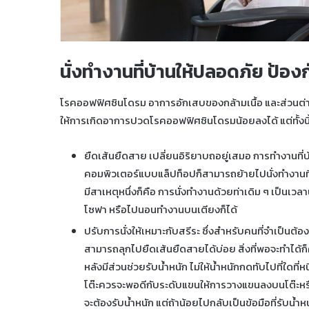
นั่งทำงานที่บ้านให้ปลอดภัย ป้อ
โรคออฟฟิศซินโดรม อาการอักเสบของกล้ามเนื้อ และส่วนต่าง
ให้การเกิดอาการปวดโรคออฟฟิศซินโดรมน้อยลงได้ แต่ทั้งนี้ทั้งนั
ยืดเส้นยืดสาย เปลี่ยนอิริยาบถอยู่เสมอ การทำงานที่บ้าน
คอมพิวเตอร์แบบแล็ปท็อปก็สามารถย้ายไปนั่งทำงานท
มีสาเหตุหนึ่งก็คือ การนั่งทำงานด้วยท่าเดิม ๆ เป็นเวล
โซฟา หรือไปนอนทำงานบนเตียงก็ได้
ปรับการนั่งให้เหมาะกับสรีระ ซึ่งสำหรับคนที่จำเป็นต้อ
สามารถลุกไปยืดเส้นยืดสายได้บ่อย สิ่งที่พอจะทำได้ก็คื
หลังมีส่วนช่วยรับน้ำหนัก ไม่ให้น้ำหนักกดทับไปที่ใดที
โต๊ะควรจะพอดีกับระดับแขนให้การวางแขนลงบนโต๊ะหรื
จะต้องรับน้ำหนัก แต่ถ้าน้อยไปกลับเป็นข้อมือที่รับน้