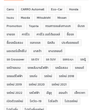
Carro
CARRO Automall
Eco-Car
Honda
Isuzu
Mazda
Mitsubishi
Nissan
Promotion
Toyota
กรมการขนส่งทางบก
ขับรถ
ขายรถ
คาร์โร
คาร์โร ออโต้มอลล์
ซื้อรถ
ซื้อรถมือสอง
ตลาดรถ
นิสสัน
ประกันรถยนต์
มอเตอร์เอ็กซ์โป
มาสด้า
ยางรถยนต์
รถ Crossover
รถ EV
รถ SUV
รถกระบะ
รถตู้
รถป้ายแดง
รถพลังงานไฟฟ้า
รถมือสอง
รถยนต์
รถยนต์ไฟฟ้า
รถเก๋ง
รถใหม่
รถใหม่ 2018
รถใหม่ 2019
รถใหม่ 2020
รถใหม่ 2021
รถใหม่ 2022
รถไฟฟ้า
อีซูซุ
ฮอนด้า
เช็คราคา
เปิดตัวรถใหม่
โควิด-19
โตโยต้า
โปรรถใหม่
โปรโมชั่น
โปรโมชั่นรถใหม่