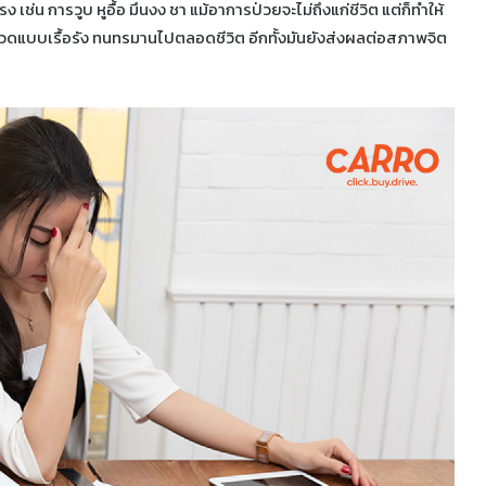
เช่น การวูบ หูอื้อ มึนงง ชา แม้อาการป่วยจะไม่ถึงแก่ชีวิต แต่ก็ทำให้
ดแบบเรื้อรัง ทนทรมานไปตลอดชีวิต อีกทั้งมันยังส่งผลต่อสภาพจิต