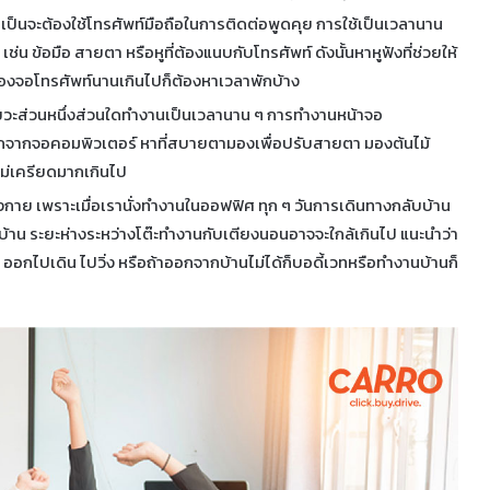
ป็นจะต้องใช้โทรศัพท์มือถือในการติดต่อพูดคุย การใช้เป็นเวลานาน
 เช่น ข้อมือ สายตา หรือหูที่ต้องแนบกับโทรศัพท์ ดังนั้นหาหูฟังที่ช่วยให้
าจ้องจอโทรศัพท์นานเกินไปก็ต้องหาเวลาพักบ้าง
ัยวะส่วนหนึ่งส่วนใดทำงานเป็นเวลานาน ๆ การทำงานหน้าจอ
อกจากจอคอมพิวเตอร์ หาที่สบายตามองเพื่อปรับสายตา มองต้นไม้
ไม่เครียดมากเกินไป
าย เพราะเมื่อเรานั่งทำงานในออฟฟิศ ทุก ๆ วันการเดินทางกลับบ้าน
ี่บ้าน ระยะห่างระหว่างโต๊ะทำงานกับเตียงนอนอาจจะใกล้เกินไป แนะนำว่า
 ออกไปเดิน ไปวิ่ง หรือถ้าออกจากบ้านไม่ได้ก็บอดี้เวทหรือทำงานบ้านก็