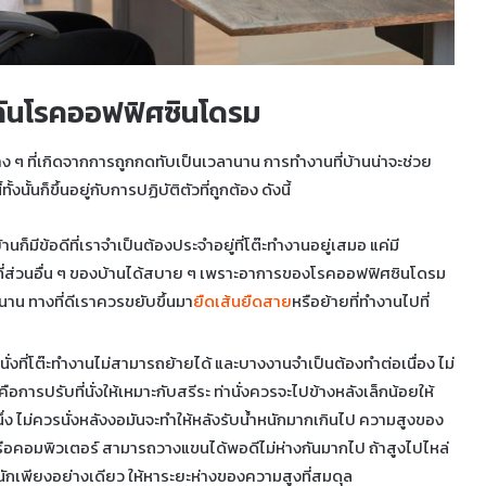
งกันโรคออฟฟิศซินโดรม
 ๆ ที่เกิดจากการถูกกดทับเป็นเวลานาน การทำงานที่บ้านน่าจะช่วย
้นก็ขึ้นอยู่กับการปฏิบัติตัวที่ถูกต้อง ดังนี้
ก็มีข้อดีที่เราจำเป็นต้องประจำอยู่ที่โต๊ะทำงานอยู่เสมอ แค่มี
ี่ส่วนอื่น ๆ ของบ้านได้สบาย ๆ เพราะอาการของโรคออฟฟิศซินโดรม
านาน ทางที่ดีเราควรขยับขึ้นมา
ยืดเส้นยืดสาย
หรือย้ายที่ทำงานไปที่
งนั่งที่โต๊ะทำงานไม่สามารถย้ายได้ และบางงานจำเป็นต้องทำต่อเนื่อง ไม่
อการปรับที่นั่งให้เหมาะกับสรีระ ท่านั่งควรจะไปข้างหลังเล็กน้อยให้
่หนึ่ง ไม่ควรนั่งหลังงอมันจะทำให้หลังรับน้ำหนักมากเกินไป ความสูงของ
อคอมพิวเตอร์ สามารถวางแขนได้พอดีไม่ห่างกันมากไป ถ้าสูงไปไหล่
ำหนักเพียงอย่างเดียว ให้หาระยะห่างของความสูงที่สมดุล