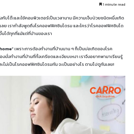
1 minute read
งกับโต๊ะและใช้คอมพิวเตอร์เป็นเวลานาน มีความเจ็บป่วยชนิดหนึ่งเกิด
อีกเลย เรากำลังพูดถึงโรคออฟฟิศซินโดรม และใครว่าโรคออฟฟิศซินโด
้นได้ทุกที่แม้แต่ที่บ้านของเรา
 home”
เพราะการต้องทำงานที่บ้านนาน ๆ ก็เป็นบ่อเกิดของโรค
งนั่งทำงานที่บ้านที่ทั้งเครียดและเงียบเหงา เราจึงอยากพามาเรียนรู้
ละไม่เป็นโรคออฟฟิศซินโดรมกัน จะเป็นอย่างไร ตามไปดูกันเลย!